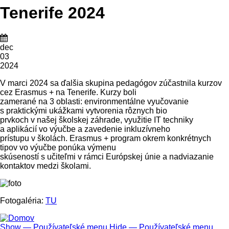
Tenerife 2024
dec
03
2024
V marci 2024 sa ďalšia skupina pedagógov zúčastnila kurzov
cez Erasmus + na Tenerife. Kurzy boli
zamerané na 3 oblasti: environmentálne vyučovanie
s praktickými ukážkami vytvorenia rôznych bio
prvkoch v našej školskej záhrade, využitie IT techniky
a aplikácií vo výučbe a zavedenie inkluzívneho
prístupu v školách. Erasmus + program okrem konkrétnych
tipov vo výučbe ponúka výmenu
skúseností s učiteľmi v rámci Európskej únie a nadviazanie
kontaktov medzi školami.
Fotogaléria:
TU
Show — Používateľské menu
Hide — Používateľské menu