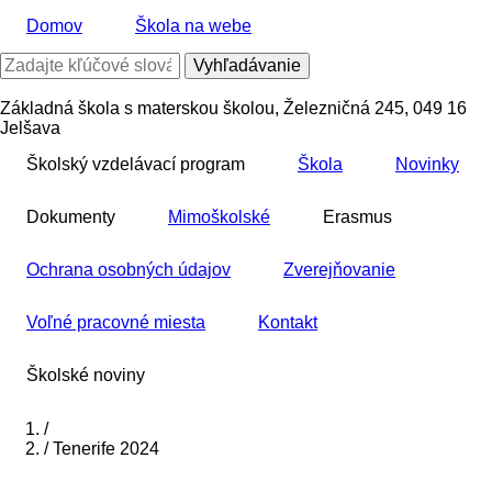
Skočiť
Domov
Škola na webe
na
hlavný
Vyhľadávanie
obsah
Základná škola s materskou školou, Železničná 245, 049 16
Jelšava
Školský vzdelávací program
Škola
Novinky
Dokumenty
Mimoškolské
Erasmus
Ochrana osobných údajov
Zverejňovanie
Voľné pracovné miesta
Kontakt
Školské noviny
Domov
/
/
Tenerife 2024
Breadcrumb