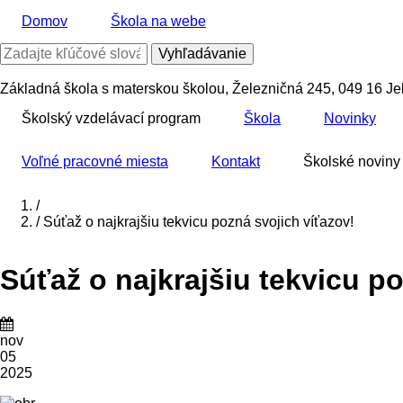
Skočiť
Domov
Škola na webe
na
hlavný
Vyhľadávanie
obsah
Základná škola s materskou školou, Železničná 245, 049 16 Je
Školský vzdelávací program
Škola
Novinky
Voľné pracovné miesta
Kontakt
Školské noviny
Domov
/
/
Súťaž o najkrajšiu tekvicu pozná svojich víťazov!
Breadcrumb
Súťaž o najkrajšiu tekvicu p
nov
05
2025