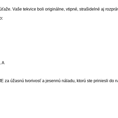
ťaže. Vaše tekvice boli originálne, vtipné, strašidelné aj rozpr
o:
. A
a úžasnú tvorivosť a jesennú náladu, ktorú ste priniesli do na