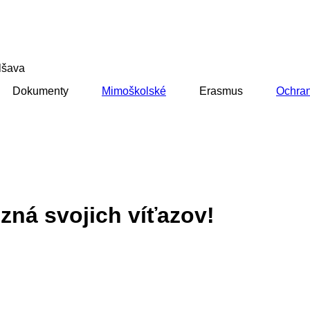
lšava
Dokumenty
Mimoškolské
Erasmus
Ochran
ozná svojich víťazov!