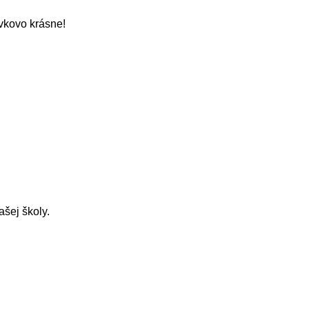
ávkovo krásne!
šej školy.