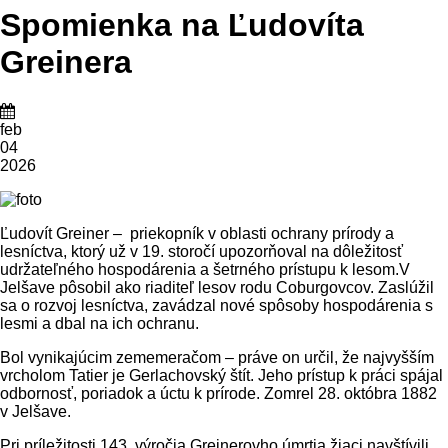
Spomienka na Ľudovíta
Greinera
feb
04
2026
Ľudovít Greiner – priekopník v oblasti ochrany prírody a
lesníctva, ktorý už v 19. storočí upozorňoval na dôležitosť
udržateľného hospodárenia a šetrného prístupu k lesom.V
Jelšave pôsobil ako riaditeľ lesov rodu Coburgovcov. Zaslúžil
sa o rozvoj lesníctva, zavádzal nové spôsoby hospodárenia s
lesmi a dbal na ich ochranu.
Bol vynikajúcim zememeračom – práve on určil, že najvyšším
vrcholom Tatier je Gerlachovský štít. Jeho prístup k práci spájal
odbornosť, poriadok a úctu k prírode. Zomrel 28. októbra 1882
v Jelšave.
Pri príležitosti 143. výročia Greinerovho úmrtia žiaci navštívili