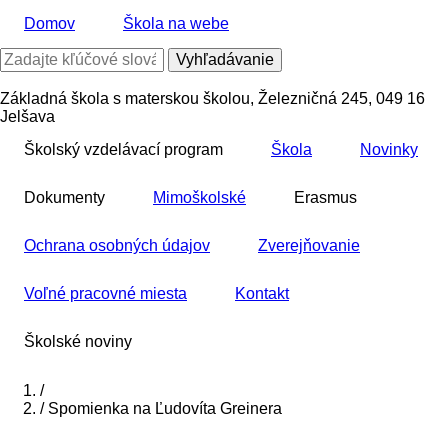
Skočiť
Domov
Škola na webe
na
hlavný
Vyhľadávanie
obsah
Základná škola s materskou školou, Železničná 245, 049 16
Jelšava
Školský vzdelávací program
Škola
Novinky
Dokumenty
Mimoškolské
Erasmus
Ochrana osobných údajov
Zverejňovanie
Voľné pracovné miesta
Kontakt
Školské noviny
Domov
/
/
Spomienka na Ľudovíta Greinera
Breadcrumb