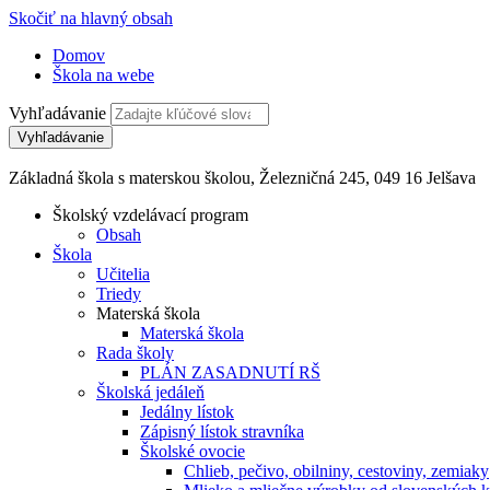
Skočiť na hlavný obsah
Domov
Škola na webe
Vyhľadávanie
Základná škola s materskou školou, Železničná 245, 049 16 Jelšava
Školský vzdelávací program
Obsah
Škola
Učitelia
Triedy
Materská škola
Materská škola
Rada školy
PLÁN ZASADNUTÍ RŠ
Školská jedáleň
Jedálny lístok
Zápisný lístok stravníka
Školské ovocie
Chlieb, pečivo, obilniny, cestoviny, zemiaky