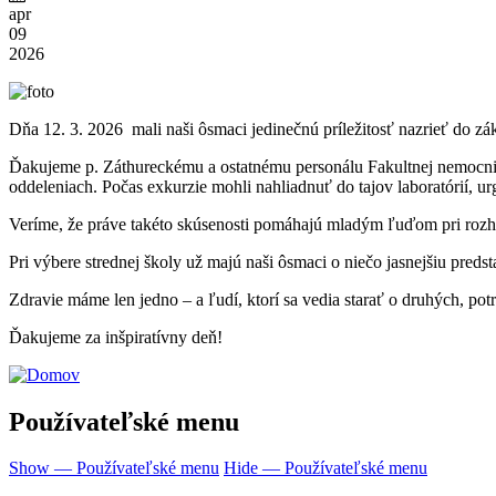
apr
09
2026
Dňa 12. 3. 2026 mali naši ôsmaci jedinečnú príležitosť nazrieť do zák
Ďakujeme p. Záthureckému a ostatnému personálu Fakultnej nemocnice
oddeleniach. Počas exkurzie mohli nahliadnuť do tajov laboratórií, ur
Veríme, že práve takéto skúsenosti pomáhajú mladým ľuďom pri rozho
Pri výbere strednej školy už majú naši ôsmaci o niečo jasnejšiu preds
Zdravie máme len jedno – a ľudí, ktorí sa vedia starať o druhých, po
Ďakujeme za inšpiratívny deň!
Používateľské menu
Show — Používateľské menu
Hide — Používateľské menu