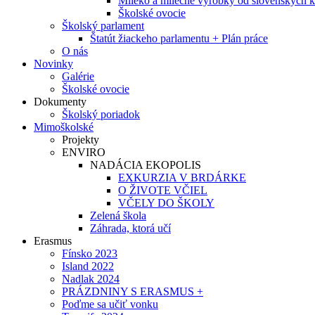
Mlieko a mliečne výrobky od slovenských k
Školské ovocie
Školský parlament
Štatút žiackeho parlamentu + Plán práce
O nás
Novinky
Galérie
Školské ovocie
Dokumenty
Školský poriadok
Mimoškolské
Projekty
ENVIRO
NADÁCIA EKOPOLIS
EXKURZIA V BRDÁRKE
O ŽIVOTE VČIEL
VČELY DO ŠKOLY
Zelená škola
Záhrada, ktorá učí
Erasmus
Fínsko 2023
Island 2022
Nadlak 2024
PRÁZDNINY S ERASMUS +
Poďme sa učiť vonku