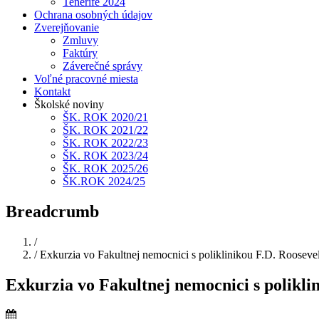
Tenerife 2024
Ochrana osobných údajov
Zverejňovanie
Zmluvy
Faktúry
Záverečné správy
Voľné pracovné miesta
Kontakt
Školské noviny
ŠK. ROK 2020/21
ŠK. ROK 2021/22
ŠK. ROK 2022/23
ŠK. ROK 2023/24
ŠK. ROK 2025/26
ŠK.ROK 2024/25
Breadcrumb
Domov
/
/
Exkurzia vo Fakultnej nemocnici s poliklinikou F.D. Rooseve
Exkurzia vo Fakultnej nemocnici s polikli